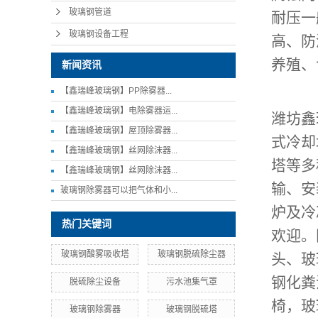
耐压一
玻璃钢管道
玻璃钢设备工程
高、防
养殖
新闻资讯
【鑫瑞峰玻璃钢】PP除雾器...
【鑫瑞峰玻璃钢】电除雾器运...
潍坊鑫
【鑫瑞峰玻璃钢】屋顶除雾器...
式冷却
【鑫瑞峰玻璃钢】丝网除沫器...
塔等多
【鑫瑞峰玻璃钢】丝网除沫器...
输、安
玻璃钢除雾器可以把气体和小...
炉及冷
热门关键词
欢迎。
头、玻
玻璃钢酸雾吸收塔
玻璃钢脱硫除尘器
钢化粪
脱硫除尘设备
污水池集气罩
椅，玻
玻璃钢除雾器
玻璃钢脱硫塔