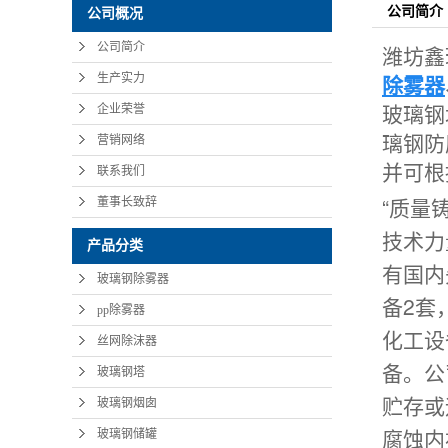
公司简介
公司概况
公司简介
潍坊鑫
除雾器
生产实力
玻璃钢
企业荣誉
璃钢防
营销网络
并可根
联系我们
“质量
董事长致辞
技术力
产品分类
有国内
玻璃钢除雾器
备2套
pp除雾器
化工设
丝网除沫器
备。公
玻璃钢塔
贮存或
玻璃钢烟囱
腐蚀内
玻璃钢储罐