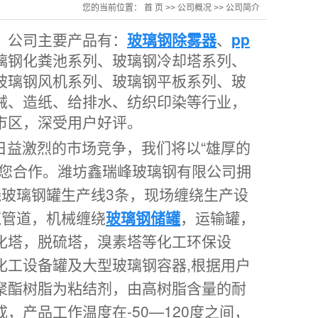
您的当前位置：
首 页
>>
公司概况
>>
公司简介
，公司主要产品有：
玻璃钢除雾器
、
pp
璃钢化粪池系列、玻璃钢冷却塔系列、
玻璃钢风机系列、玻璃钢平板系列、玻
械、造纸、给排水
、纺织印染等行业，
市区，深受用户好评。
日益激烈的市场竞争，我们将以“
雄厚的
与您合作。潍坊鑫瑞峰玻璃钢有限公司拥
绕玻璃钢罐生产线3条，现场缠绕生产设
缆管道，机械缠绕
玻璃钢储罐
，运输罐，
化塔，脱硫塔，溴素塔等化工环保设
化工设备罐及大型玻璃钢容器,根据用户
聚酯树脂为粘结剂，由高树脂含量的耐
产品工作温度在-50—120度之间，