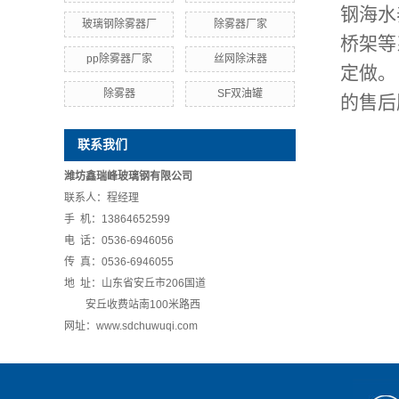
钢海水
玻璃钢除雾器厂
除雾器厂家
桥架等
pp除雾器厂家
丝网除沫器
定做。
除雾器
SF双油罐
的售后
联系我们
潍坊鑫瑞峰玻璃钢有限公司
联系人：程经理
手 机：13864652599
电 话：0536-6946056
传 真：0536-6946055
地 址：山东省安丘市206国道
安丘收费站南100米路西
网址：www.sdchuwuqi.com