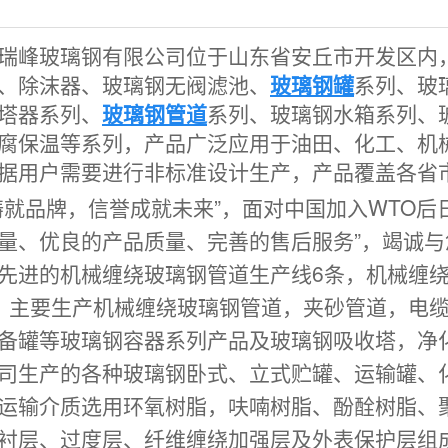
瑞峰玻璃钢有限公司位于山东省安丘市开发区内
、除沫器、玻璃钢无阀滤池、
玻璃钢罐
系列、玻
塔器系列、
玻璃钢管道
系列、玻璃钢水箱系列、
腐保温等系列，产品广泛应用于油田、化工、机
据用户需要进行非标准设计生产，产品覆盖
各省
铸就品牌，信誉成就未来”，面对中国加入WTO后
量、优良的产品质量、完善的售后服务”，竭诚
先进的机械缠绕玻璃钢管道生产线6条，机械缠
，主要生产机械缠绕玻璃钢管道，夹砂管道，电
备罐等玻璃钢容器系列产品及玻璃钢吸收塔，净
司生产的各种玻璃钢卧式、立式贮罐、运输罐、
运输介质选用环氧树脂，呋喃树脂、酚酫树脂、
衬层、过度层、纤维缠绕加强层及外表保护层组成，