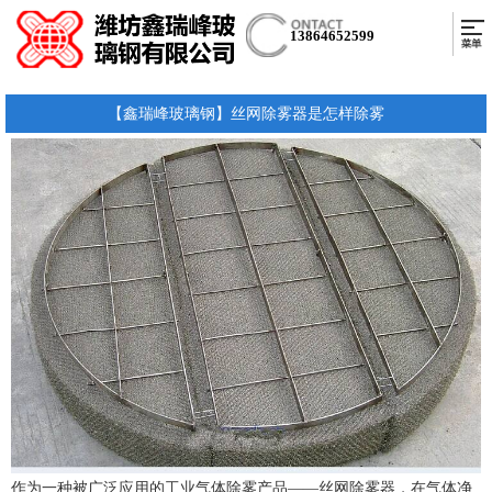
13864652599
【鑫瑞峰玻璃钢】丝网除雾器是怎样除雾
作为一种被广泛应用的工业气体除雾产品——丝网除雾器，在气体净