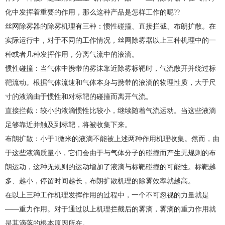
化中发挥着重要的作用，那么这种产品是怎样工作的呢??
丝网除雾器的除雾机理有三种
：惯性碰撞、直接拦截、布朗扩散。在
实际运行中，对于不同的工作情况，丝网除雾器以上三种机理中的一
种或者几种发挥作用，分离气流中的液滴。
惯性碰撞：
当气体中携带的雾沫靠近除雾标靶时，气流散开并绕过标
靶流动。根据气体流速和气体本身与携带的液滴的物理性质，大于尺
寸的液滴由于惯性和对标靶的碰撞而离开气流。
直接拦截：
较小的液滴惯性比较小，继续随着气流运动。当这些液滴
足够靠近并触及到标靶，将被收集下来。
布朗扩散：
小于1微米的液滴不能被上述两种作用机理收集。然而，由
于这些液滴质量小，它们会由于与气体分子的碰撞而产生无规则的布
朗运动，这种无规则的运动增加了液滴与标靶碰撞的可能性。标靶越
多、越小，停留时间越长，布朗扩散机理的除雾效率就越高。
在以上三种工作机理发挥作用的过程中，一个不可忽视的力量就是
——重力作用。对于通过以上机理拦截后的雾滴，雾滴的重力作用就
是其滴落的根本原因所在。