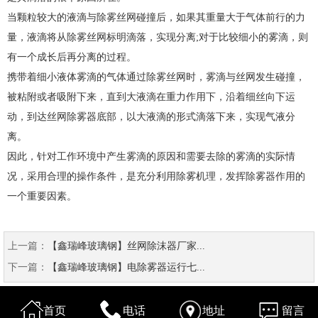
当颗粒较大的液滴与除雾丝网碰撞后，如果其重量大于气体前行的力
量，液滴将从除雾丝网标明滴落，实现分离;对于比较细小的雾滴，则
有一个成长后再分离的过程。
携带着细小液体雾滴的气体通过除雾丝网时，雾滴与丝网发生碰撞，
被粘附或者吸附下来，直到大液滴在重力作用下，沿着细丝向下运
动，到达丝网除雾器底部，以大液滴的形式滴落下来，实现气液分
离。
因此，针对工作环境中产生雾滴的原因和需要去除的雾滴的实际情
况，采用合理的操作条件，是充分利用除雾机理，发挥除雾器作用的
一个重要因素。
上一篇：
【鑫瑞峰玻璃钢】丝网除沫器厂家...
下一篇：
【鑫瑞峰玻璃钢】电除雾器运行七...
首页
电话
地址
留言