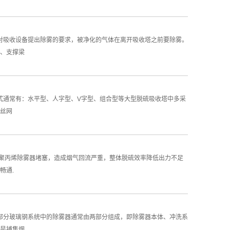
上对吸收设备提出除雾的要求，被净化的气体在离开吸收塔之前要除雾。
、支撑梁
式通常有：水平型、人字型、V字型、组合型等大型脱硫吸收塔中多采
用丝网
部聚丙烯除雾器堵塞，造成烟气回流严重，整体脱硫效率降低出力不足
畅通.
成部分玻璃钢系统中的除雾器通常由两部分组成，即除雾器本体、冲洗系
是捕集烟