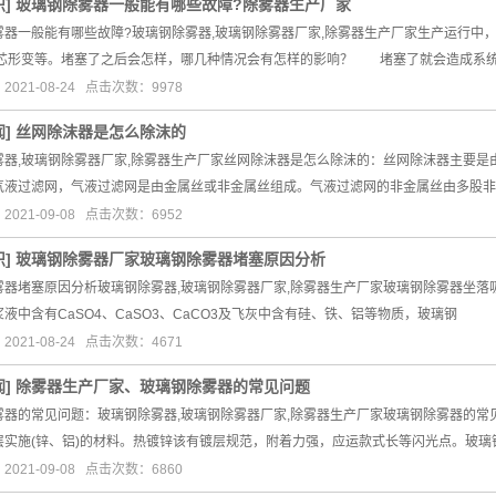
识
]
玻璃钢除雾器一般能有哪些故障?除雾器生产厂家
雾器一般能有哪些故障?玻璃钢除雾器,玻璃钢除雾器厂家,除雾器生产厂家生产运行中，
滤芯形变等。堵塞了之后会怎样，哪几种情况会有怎样的影响？ 堵塞了就会造成系
021-08-24 点击次数：9978
闻
]
丝网除沫器是怎么除沫的
雾器,玻璃钢除雾器厂家,除雾器生产厂家丝网除沫器是怎么除沫的：丝网除沫器主要
气液过滤网，气液过滤网是由金属丝或非金属丝组成。气液过滤网的非金属丝由多股非
021-09-08 点击次数：6952
识
]
玻璃钢除雾器厂家玻璃钢除雾器堵塞原因分析
雾器堵塞原因分析玻璃钢除雾器,玻璃钢除雾器厂家,除雾器生产厂家玻璃钢除雾器坐落吸
液中含有CaSO4、CaSO3、CaCO3及飞灰中含有硅、铁、铝等物质，玻璃钢
021-08-24 点击次数：4671
闻
]
除雾器生产厂家、玻璃钢除雾器的常见问题
雾器的常见问题：玻璃钢除雾器,玻璃钢除雾器厂家,除雾器生产厂家玻璃钢除雾器的
层实施(锌、铝)的材料。热镀锌该有镀层规范，附着力强，应运款式长等闪光点。玻璃
021-09-08 点击次数：6860