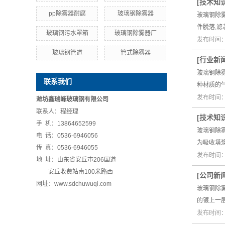
[
技术知
pp除雾器耐腐
玻璃钢除雾器
玻璃钢除
件脱落,
玻璃钢污水罩箱
玻璃钢除雾器厂
发布时间：2
玻璃钢管道
管式除雾器
[
行业新
玻璃钢除
联系我们
种材质的
发布时间：2
潍坊鑫瑞峰玻璃钢有限公司
联系人：程经理
[
技术知
手 机：13864652599
玻璃钢除
电 话：0536-6946056
为吸收塔浆
传 真：0536-6946055
发布时间：2
地 址：山东省安丘市206国道
安丘收费站南100米路西
[
公司新
网址：www.sdchuwuqi.com
玻璃钢除
的镀上一
发布时间：2