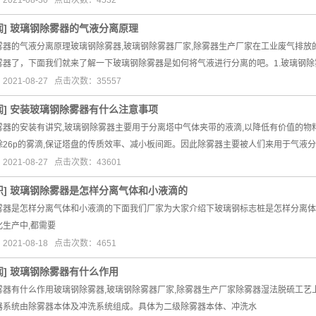
021-08-30 点击次数：4532
闻
]
玻璃钢除雾器的气液分离原理
雾器的气液分离原理玻璃钢除雾器,玻璃钢除雾器厂家,除雾器生产厂家在工业废气排
雾器了，下面我们就来了解一下玻璃钢除雾器是如何将气液进行分离的吧。1.玻璃钢除
021-08-27 点击次数：35557
闻
]
安装玻璃钢除雾器有什么注意事项
雾器的安装有讲究,玻璃钢除雾器主要用于分离塔中气体夹带的液滴,以降低有价值的物
除26p的雾滴,保证塔盘的传质效率、减小板间距。因此除雾器主要被人们来用于气液
021-08-27 点击次数：43601
识
]
玻璃钢除雾器是怎样分离气体和小液滴的
雾器是怎样分离气体和小液滴的下面我们厂家为大家介绍下玻璃钢标志桩是怎样分离体
化生产中,都需要
021-08-18 点击次数：4651
闻
]
玻璃钢除雾器有什么作用
雾器有什么作用玻璃钢除雾器,玻璃钢除雾器厂家,除雾器生产厂家除雾器湿法脱硫工
器系统由除雾器本体及冲洗系统组成。具体为二级除雾器本体、冲洗水