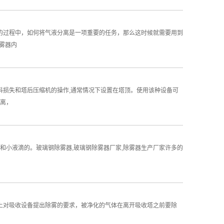
放的过程中，如何将气液分离是一项重要的任务，那么这时候就需要用到
雾器内
料损失和塔后压缩机的操作,通常情况下设置在塔顶。使用该种设备可
分离，
和小液滴的。玻璃钢除雾器,玻璃钢除雾器厂家,除雾器生产厂家许多的
艺上对吸收设备提出除雾的要求，被净化的气体在离开吸收塔之前要除