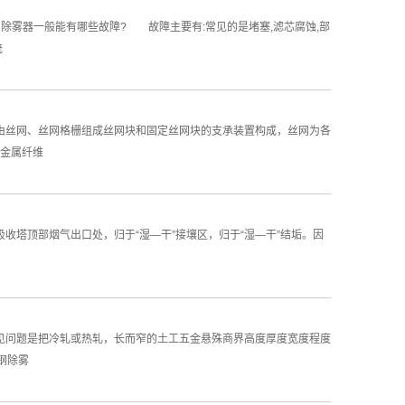
除雾器一般能有哪些故障? 故障主要有:常见的是堵塞,滤芯腐蚀,部
统
是由丝网、丝网格栅组成丝网块和固定丝网块的支承装置构成，丝网为各
金属纤维
收塔顶部烟气出口处，归于“湿—干”接壤区，归于“湿—干”结垢。因
常见问题是把冷轧或热轧，长而窄的土工五金悬殊商界高度厚度宽度程度
钢除雾