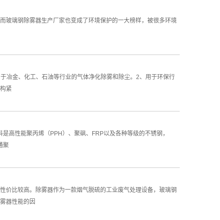
而玻璃钢除雾器生产厂家也变成了环境保护的一大榜样，被很多环境
用于冶金、化工、石油等行业的气体净化除雾和除尘。2、用于环保行
结构紧
是高性能聚丙烯（PPH）、聚砜、FRP以及各种等级的不锈钢，
通聚
性价比较高。除雾器作为一款烟气脱硫的工业废气处理设备，玻璃钢
雾器性能的因