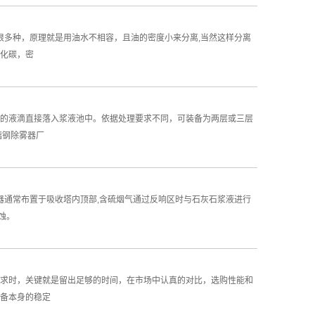
很多种，原理就是用油水不相容，且油的密度小来分离,当然这样分离
化碳，密
的液滴直接落入浆液池中。依据处理要求不同，可装备为两层或三层
璃钢除雾器厂
器通常布置于吸收塔内顶部,含硫烟气通过反响区时与石灰石浆液进行
蚀。
求时，关键就是留出足够的时间，在市场中认真的对比，选购性能和
备本身的稳定