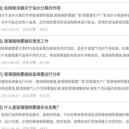
闻
]
丝网除沫器对于油水分离的作用
器对于油水分离的作用玻璃钢除雾器,玻璃钢除雾器厂家,除雾器生产厂家油水分离器有
，水中可能还会有小油滴，这时候就要用到溶油物质来进行吸油，常用的溶油质是四氯
021-09-02 点击次数：3623
闻
]
玻璃钢除雾器的清洗工作
钢除雾器需要注意的内容是装置在脱硫塔内的顶部，适用于笔直气流的气液别离，别离
叶片依据需要可选用不同的方式，每层除雾器配有各自的冲刷体系。玻璃钢除雾器,玻
021-09-02 点击次数：45700
识
]
玻璃钢除雾器结垢堵塞运行分析
雾器结垢堵塞运行分析：玻璃钢除雾器,玻璃钢除雾器厂家,除雾器生产厂家玻璃钢除雾
后构成雾滴,雾滴随烟气上升至除雾器区域,被除雾器捕集除掉,避免下流设备的结垢及腐
021-08-30 点击次数：54725
闻
]
什么是玻璃钢除雾器安全系数？
，是我们选购和使用设备时，基础的依据，今后如果有使用或是选购玻璃钢除雾器的需
障，设计合理，正规的玻璃钢除雾器。稳定使用，保障给我们带来除雾工作的同时，设