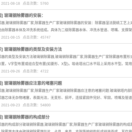
021-08-18 点击次数：5760
闻
]
玻璃钢除雾器的安装：
雾器,玻璃钢除雾器厂家,除雾器生产厂家玻璃钢除雾器的安装：除雾器湿法脱硫工艺
统由除雾器本体及冲洗系统组成。具体为二级除雾器本体、冲洗水管道、喷嘴、支撑架
021-08-15 点击次数：45747
识
]
玻璃钢除雾器的类型及安装方法
雾器的类型及安装方法玻璃钢除雾器,玻璃钢除雾器厂家,除雾器生产厂家除雾器布置形
布置，V字型布置或组合型布置(如菱形、X型)。吸收塔出口水平段上采用水平型。常
021-09-26 点击次数：4722
闻
]
玻璃钢除雾器应注意的堵塞问题
雾器,玻璃钢除雾器厂家,除雾器生产厂家玻璃钢除雾器应注意的堵塞问题:玻璃钢塔内
雾器芯体无杂物堵塞，表面光洁，无变形、损坏，连接紧固件完好、牢固，喷嘴及管道
021-09-23 点击次数：54800
闻
]
玻璃钢除雾器的构成部分
雾器的构成部分玻璃钢除雾器,玻璃钢除雾器厂家,除雾器生产厂家玻璃钢除雾器的构
。除雾器本体由玻璃钢除雾器叶片、卡具、夹具、支架等按结构形成组装而成。其作用