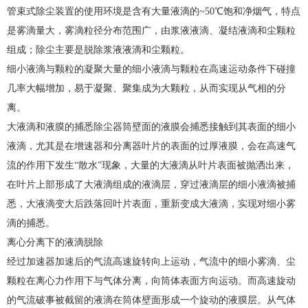
管束式除尘装置的使用环境是含有大量液滴的~50℃饱和净烟气，特点
是雾滴量大，雾滴粒径分布范围广，由浆液液滴、凝结液滴和尘颗粒
组成；除尘主要是脱除浆液液滴和尘颗粒。
细小液滴与颗粒的凝聚大量的细小液滴与颗粒在高速运动条件下碰撞
几率大幅增加，易于凝聚、聚集成为大颗粒，从而实现从气相的分
离。
大液滴和液膜的捕悉除尘器筒壁面的液膜会捕悉接触到其表面的细小
液滴，尤其是在增速器和分离器叶片的表面的过厚液膜，会在高速气
流的作用下发生“散水”现象，大量的大液滴从叶片表面被抛洒出来，
在叶片上部形成了大液滴组成的液滴层，穿过液滴层的细小液滴被捕
悉，大液滴变大后跌落回叶片表面，重新变成大液滴，实现对细小雾
滴的捕悉。
离心分离下的液滴脱除
经过加速器加速后的气流高速旋转向上运动，气流中的细小雾滴、尘
颗粒在离心力作用下与气体分离，向筒体表面方向运动。而高速旋动
的气流破事被截留的液滴在筒体壁面形成一个旋动的液膜层。从气体